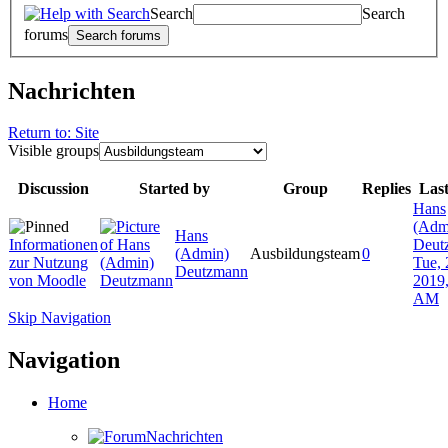
Search
Search
forums
Nachrichten
Return to: Site
Visible groups
Discussion
Started by
Group
Replies
Last
Hans
(Adm
Hans
Informationen
Deut
(Admin)
Ausbildungsteam
0
zur Nutzung
Tue, 
Deutzmann
von Moodle
2019,
AM
Skip Navigation
Navigation
Home
Nachrichten