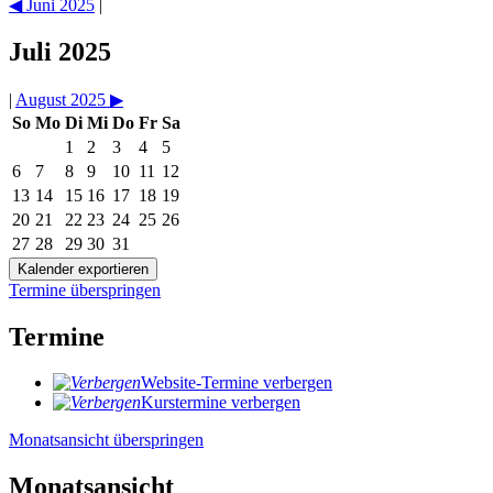
◀︎
Juni 2025
|
Juli 2025
|
August 2025
▶︎
So
Mo
Di
Mi
Do
Fr
Sa
1
2
3
4
5
6
7
8
9
10
11
12
13
14
15
16
17
18
19
20
21
22
23
24
25
26
27
28
29
30
31
Termine überspringen
Termine
Website-Termine verbergen
Kurstermine verbergen
Monatsansicht überspringen
Monatsansicht