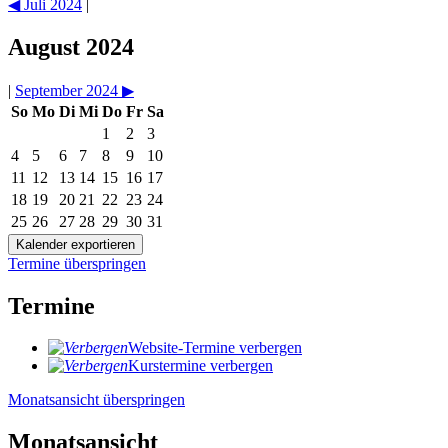
◀︎
Juli 2024
|
August 2024
|
September 2024
▶︎
So
Mo
Di
Mi
Do
Fr
Sa
1
2
3
4
5
6
7
8
9
10
11
12
13
14
15
16
17
18
19
20
21
22
23
24
25
26
27
28
29
30
31
Termine überspringen
Termine
Website-Termine verbergen
Kurstermine verbergen
Monatsansicht überspringen
Monatsansicht