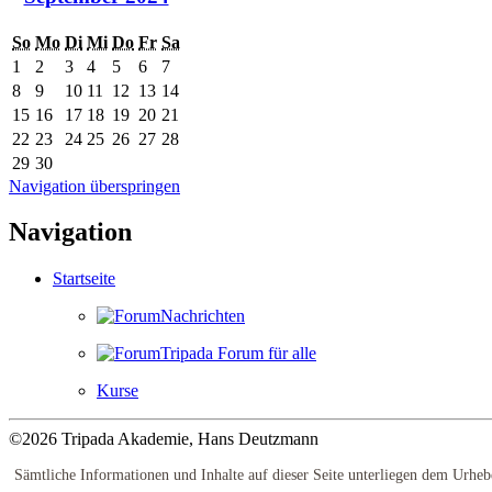
So
Mo
Di
Mi
Do
Fr
Sa
1
2
3
4
5
6
7
8
9
10
11
12
13
14
15
16
17
18
19
20
21
22
23
24
25
26
27
28
29
30
Navigation überspringen
Navigation
Startseite
Nachrichten
Tripada Forum für alle
Kurse
©2026 Tripada Akademie, Hans Deutzmann
Sämtliche Informationen und Inhalte auf dieser Seite unterliegen dem Urhe